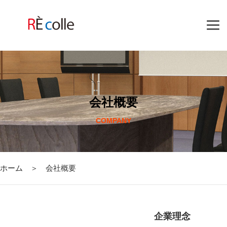
コ
ン
テ
ン
ツ
へ
ス
キ
会社概要
ッ
プ
COMPANY
ホーム
＞ 会社概要
企業理念