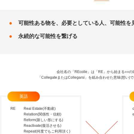
●
可能性ある物を、必要としている人、可能性を
●
永続的な可能性を繋げる
会社名の「REcolle」は「RE」から始まる○○
「CollegateまたはCollegarsi」を組み合わせた意味(想
英語
RE
Real Estate(不動産)
c
Relation(関係性・信頼)
Reform(新しい形にする)
Reactivate(復活させる)
Repeat(何度でもご利用頂く)